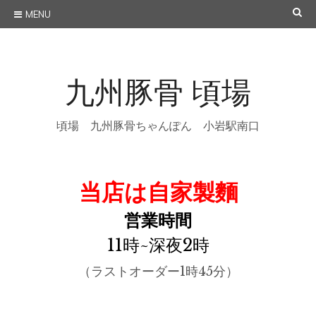
Skip
SE
MENU
to
content
九州豚骨 頃場
頃場 九州豚骨ちゃんぽん 小岩駅南口
当店は自家製麵
営業時間
11時~深夜2時
（ラストオーダー1時45分）